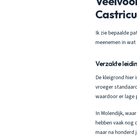
Veelvoo
Castric
Ik zie bepaalde pa
meenemen in wat 
Verzakte leid
De kleigrond hier 
vroeger standaard
waardoor er lage 
In Molendijk, waar
hebben vaak nog de
maar na honderd ja