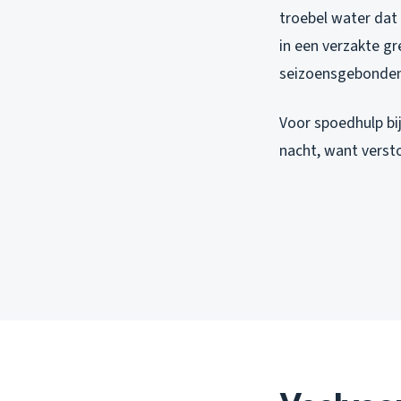
troebel water dat
in een verzakte gr
seizoensgebonden r
Voor spoedhulp bi
nacht, want verst