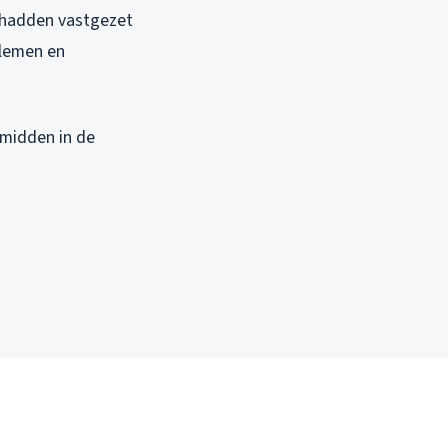
h hadden vastgezet
blemen en
 midden in de