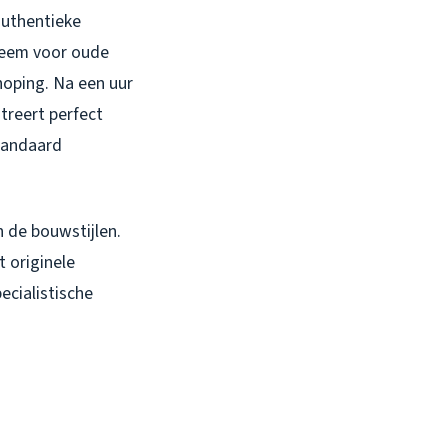
authentieke
bleem voor oude
oping. Na een uur
treert perfect
tandaard
n de bouwstijlen.
 originele
ecialistische