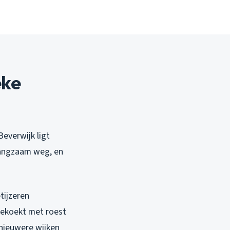
eke
everwijk ligt
langzaam weg, en
tijzeren
ngekoekt met roest
j nieuwere wijken