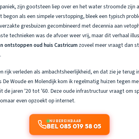
 paniek, zijn gootsteen liep over en het water stroomde zijn 
t begon als een simpele verstopping, bleek een typisch pro
 verzakte gresbuizen gecombineerd met decennia aan vetoph
e technieken was de afvoer weer vrij, maar dit verhaal illus
n ontstoppen oud huis Castricum
zoveel meer vraagt dan s
.
n rijk verleden als ambachtsheerlijkheid, en dat zie je terug i
als De Woude en Molendijk kom ik regelmatig huizen tegen met
t de jaren ’20 tot ’60. Deze oude infrastructuur vraagt om sp
 zomaar even opzoekt op internet.
NU BEREIKBAAR
BEL 085 019 58 05