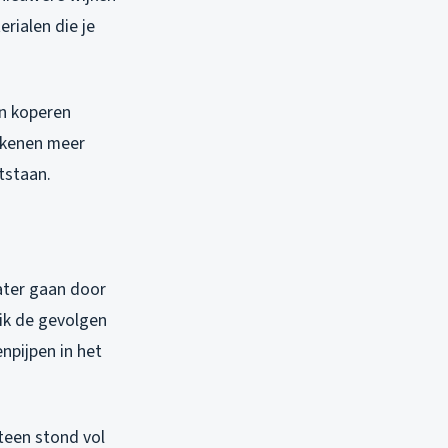
rialen die je
en koperen
tekenen meer
tstaan.
ater gaan door
e ik de gevolgen
npijpen in het
teen stond vol