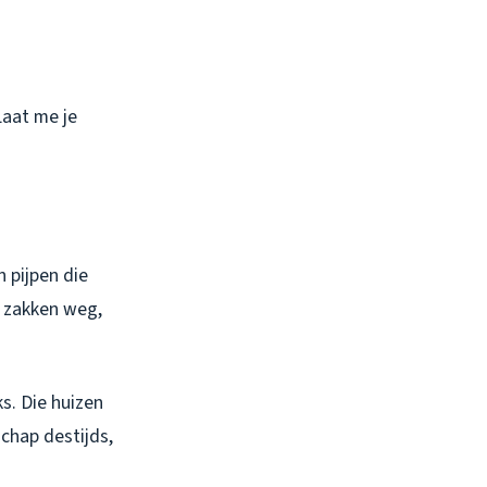
Laat me je
n pijpen die
 zakken weg,
ks. Die huizen
schap destijds,