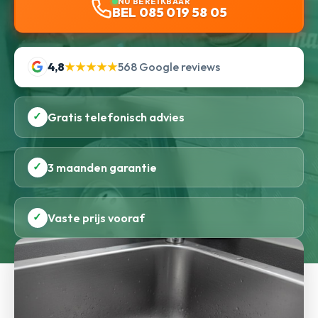
NU BEREIKBAAR
BEL 085 019 58 05
4,8
★★★★★
568 Google reviews
✓
Gratis telefonisch advies
✓
3 maanden garantie
✓
Vaste prijs vooraf