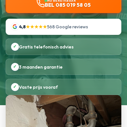
NU BEREIKBAAR
BEL 085 019 58 05
4,8
★★★★★
568 Google reviews
✓
Gratis telefonisch advies
✓
3 maanden garantie
✓
Vaste prijs vooraf